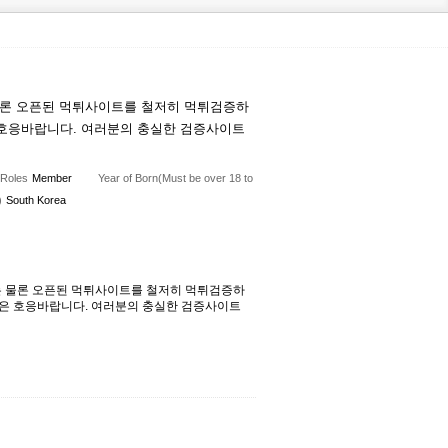
물론 오픈된 먹튀사이트를 철저히 먹튀검증하
 호응바랍니다. 여러분의 충실한 검증사이트
Roles
Member
Year of Born(Must be over 18 to
)
South Korea
는 물론 오픈된 먹튀사이트를 철저히 먹튀검증하
은 호응바랍니다. 여러분의 충실한 검증사이트