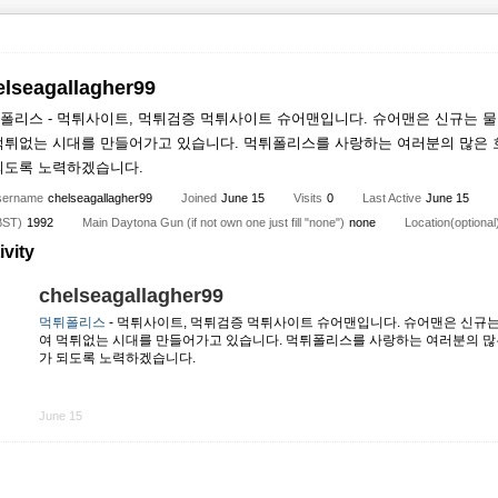
elseagallagher99
폴리스 - 먹튀사이트, 먹튀검증 먹튀사이트 슈어맨입니다. 슈어맨은 신규는 
먹튀없는 시대를 만들어가고 있습니다. 먹튀폴리스를 사랑하는 여러분의 많은
되도록 노력하겠습니다.
sername
chelseagallagher99
Joined
June 15
Visits
0
Last Active
June 15
BST)
1992
Main Daytona Gun (if not own one just fill "none")
none
Location(optional
ivity
chelseagallagher99
먹튀폴리스
- 먹튀사이트, 먹튀검증 먹튀사이트 슈어맨입니다. 슈어맨은 신규
여 먹튀없는 시대를 만들어가고 있습니다. 먹튀폴리스를 사랑하는 여러분의 많
가 되도록 노력하겠습니다.
Share
on
June 15
Facebook