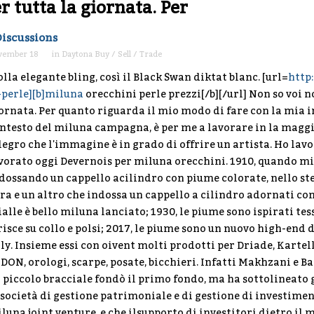
r tutta la giornata. Per
Discussions
vember 18
in
Daytona Buy / Sell / Trade
lla elegante bling, così il Black Swan diktat blanc. [url=
http
-perle][b]miluna
orecchini perle prezzi[/b][/url] Non so voi n
ornata. Per quanto riguarda il mio modo di fare con la mia
ntesto del miluna campagna, è per me a lavorare in la maggio
legro che l'immagine è in grado di offrire un artista. Ho lavo
vorato oggi Devernois per miluna orecchini. 1910, quando mi
dossando un cappello acilindro con piume colorate, nello st
ra e un altro che indossa un cappello a cilindro adornati co
ialle è bello miluna lanciato; 1930, le piume sono ispirati te
risce su collo e polsi; 2017, le piume sono un nuovo high-end d
lly. Insieme essi con oivent molti prodotti per Driade, Kartell
DON, orologi, scarpe, posate, bicchieri. Infatti Makhzani e B
 piccolo bracciale fondò il primo fondo, ma ha sottolineato g
 società di gestione patrimoniale e di gestione di investimen
luna joint venture, e che ilsupporto di investitori dietro il 