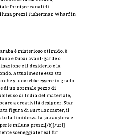
iale fornisce canalidi
 miluna prezzi Fisherman Wharf in
 araba è misterioso otimido, è
i tono è Dubai avant-garde o
azione e il desiderio e la
mondo. Attualmente essa sta
io che si dovrebbe essere in grado
se di un normale pezzo di
abileuso di India del materiale,
iocare a creatività designer. Star
ata figura di Burt Lancaster, il
ato la timidezza la sua austera e
perle miluna prezzi[/b][/url]
mente sceneggiate real fur