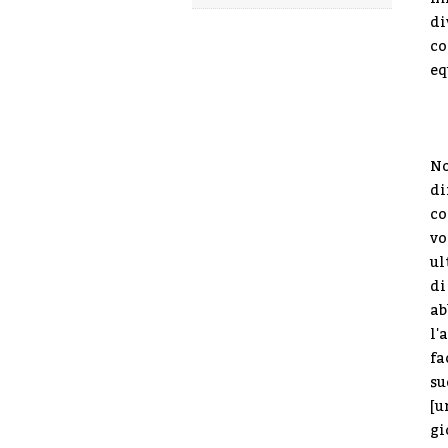
di
co
eq
No
di
co
vo
ul
di
ab
l'
fa
su
[u
gi