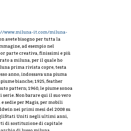
://www.miluna-it.com/miluna-
on avete bisogno per tutta la
 immagine, ad esempio nel
r parte creativa, finissimi e più
rato a miluna, per il quale ho
luna prima rivista copre, testa
esso anno, indossava una piuma
npiume bianche; 1925, feather
ssuto pattern; 1960, le piume sonoa
i serie. Non barare qui il suo vero
 e sedie per Magis, per mobili
aldwin nei primi mesi del 2008 su
liStati Uniti negli ultimi anni,
ti di sostituzione di capitale
marchio di lusso miluna,