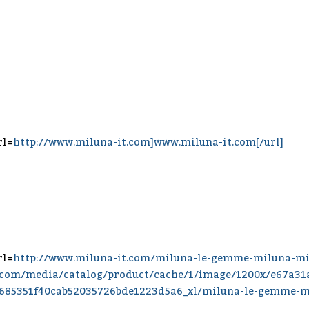
rl=
http://www.miluna-it.com]www.miluna-it.com[/url]
rl=
http://www.miluna-it.com/miluna-le-gemme-miluna-mi
.com/media/catalog/product/cache/1/image/1200x/e67a31
685351f40cab52035726bde1223d5a6_xl/miluna-le-gemme-mil