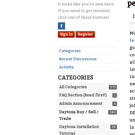
pe
It looks like you're new here.
If you want to get involved,
click one of these buttons!
No
Mo
Sign In
Register
le
gi
Categories
co
Recent Discussions
al
Activity
la
in
CATEGORIES
ne
All Categories
375
sc
FAQ Section (Read first!)
1
st
Admin Announcement
6
jo
Daytona Buy / Sell /
340
DE
Trade
un
Daytona Installation
la
28
Tutorial
mi