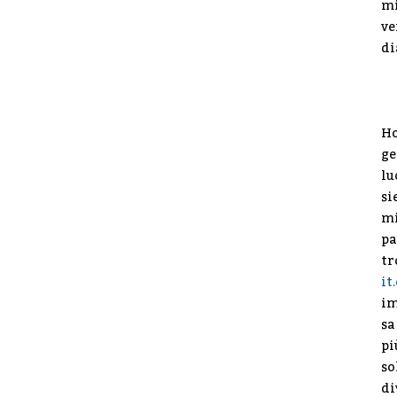
mi
ve
di
Ho
ge
lu
si
mi
pa
tr
it
im
sa
pi
so
di