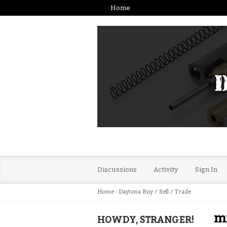
Home
Discussions
Activity
Sign In
Home
›
Daytona Buy / Sell / Trade
mi
HOWDY, STRANGER!