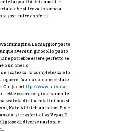
nte la qualità dei capelli. e
iale, che si trova intorno a
te sostituire confetti.
uova immagine. La maggior parte
unque avere un girocollo punto
lane potrebbe essere perfetto se
ne o un anello
 delicatezza, la completezza e la
stinguere l'uomo comune, è stato
. Chi [url=
http://www.miluna-
potrebbe essere originariamente
na scatola di cioccolatini,non si
nni, Kate Aldrich anticipo: Più e
nada, si trasferì a Las Vegas.Il
eligiose di diverse nazioni e
i.