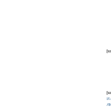
[u
[u
it
/8