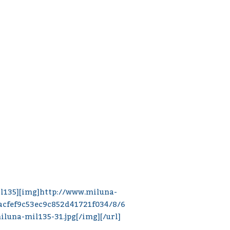
l135][img]http://www.miluna-
acfef9c53ec9c852d41721f034/8/6
una-mil135-31.jpg[/img][/url]