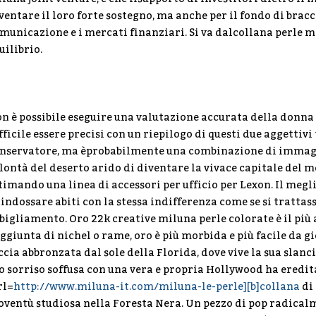
ventare il loro forte sostegno, ma anche per il fondo di bracc
municazione e i mercati finanziari. Si va dalcollana perle
uilibrio.
n è possibile eseguire una valutazione accurata della donna
fficile essere precisi con un riepilogo di questi due aggettiv
nservatore, ma èprobabilmente una combinazione di immagin
lontà del deserto arido di diventare la vivace capitale del 
timando una linea di accessori per ufficio per Lexon. Il megl
 indossare abiti con la stessa indifferenza come se si trattas
bigliamento. Oro 22k creative miluna perle colorate è il più 
aggiunta di nichel o rame, oro è più morbida e più facile da g
ccia abbronzata dal sole della Florida, dove vive la sua slanci
o sorriso soffusa con una vera e propria Hollywood ha eredit
rl=
http://www.miluna-it.com/miluna-le-perle][b]collana
di 
oventù studiosa nella Foresta Nera. Un pezzo di pop radical